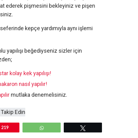
at ederek pişmesini bekleyiniz ve pişen
siniz.
seferinde kepçe yardımıyla aynı işlemi
lu yapılışı beğediyseniz sizler için
zden;
tar kolay kek yapılışı!
akaron nasıl yapılır!
pılır
mutlaka denemelisiniz.
219
WhatsApp
Tweetle