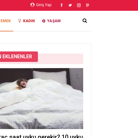
Giriş Yap
YEMEK
KADIN
YAŞAM
 EKLENENLER
aç saat uyku gerekir? 10 uyku