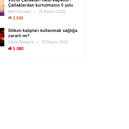
Vücut çatlakları nasıl kapatılır?
Çatlaklardan kurtulmanın 5 yolu
Mert Kocalar
30 Kasım 2020
2.593
Silikon kalıpları kullanmak sağlığa
zararlı mı?
Serpil Açıkgöz
30 Kasım 2020
5.080