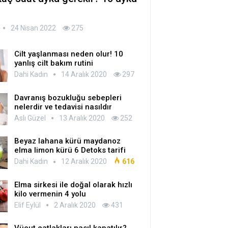
24 Nisan 2022
275
Cilt yaşlanması neden olur! 10
yanlış cilt bakım rutini
Dahi Kadın
14 Aralık 2020
297
Davranış bozukluğu sebepleri
nelerdir ve tedavisi nasıldır
Aslı Güzel
13 Aralık 2020
252
Beyaz lahana kürü maydanoz
elma limon kürü 6 Detoks tarifi
Dahi Kadın
12 Aralık 2020
616
Elma sirkesi ile doğal olarak hızlı
kilo vermenin 4 yolu
Elif Eylül
2 Aralık 2020
431