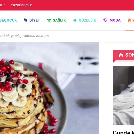
im
Yazarlarımız
E&ÇOCUK
DIYET
SAĞLIK
GÜZELLIK
MODA
pankek yapılışı videolu anlatım
SON
Günde k