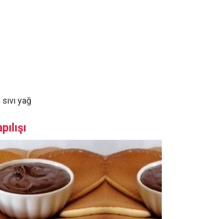
 sıvı yağ
pılışı