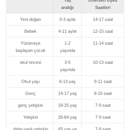
Yaş
Önerilen Uyku
aralığı
Saatleri
Yeni doğan
0-3 aylık
14-17 saat
Bebek
4-11 aylık
12-15 saat
Yürümeye
1-2
11-14 saat
başlayan çocuk
yaşında
okul öncesi
3-5
10-13 saat
yaşında
Okul yaşı
6-13 yaş
9-11 saat
Genç
14-17 yaş
8-10 saat
genç yetişkin
18-25 yaş
7-9 saat
Yetişkin
26-64 yaş
7-9 saat
daha yaşlı yetişkin
65 yaş ve
7-8 saat