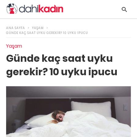
ANA SAYFA
YAŞAM
GÜNDE KAÇ SAAT UYKU GEREKIR? 10 UYKU IPUCU
Yaşam
y
Günde kaç saat uyku
s
q
gerekir? 10 uyku ipucu
h
e