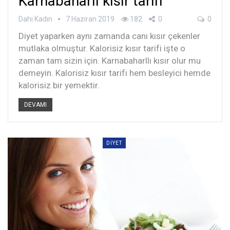
Karnabaharlı kısır tarifi
Dahi Kadın
7 Haziran 2019
182
0
0
Diyet yaparken aynı zamanda canı kısır çekenler
mutlaka olmuştur. Kalorisiz kısır tarifi işte o
zaman tam sizin için. Karnabaharllı kısır olur mu
demeyin. Kalorisiz kısır tarifi hem besleyici hemde
kalorisiz bir yemektir.
DEVAMI
DIYET