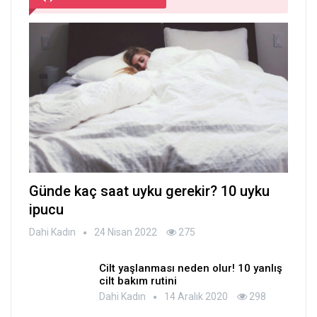
Günde kaç saat uyku gerekir? 10 uyku
ipucu
Dahi Kadın
24 Nisan 2022
275
Cilt yaşlanması neden olur! 10 yanlış
cilt bakım rutini
Dahi Kadın
14 Aralık 2020
298