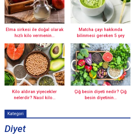
Elma sirkesi ile doğal olarak
Matcha çayı hakkında
hızlı kilo vermenin…
bilinmesi gereken 5 şey
Kilo aldıran yiyecekler
Çiğ besin diyeti nedir? Çiğ
nelerdir? Nasıl kilo…
besin diyetinin…
Kategori
Diyet