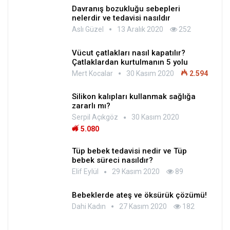
Davranış bozukluğu sebepleri
nelerdir ve tedavisi nasıldır
Aslı Güzel
13 Aralık 2020
252
Vücut çatlakları nasıl kapatılır?
Çatlaklardan kurtulmanın 5 yolu
Mert Kocalar
30 Kasım 2020
2.594
Silikon kalıpları kullanmak sağlığa
zararlı mı?
Serpil Açıkgöz
30 Kasım 2020
5.080
Tüp bebek tedavisi nedir ve Tüp
bebek süreci nasıldır?
Elif Eylül
29 Kasım 2020
89
Bebeklerde ateş ve öksürük çözümü!
Dahi Kadın
27 Kasım 2020
182