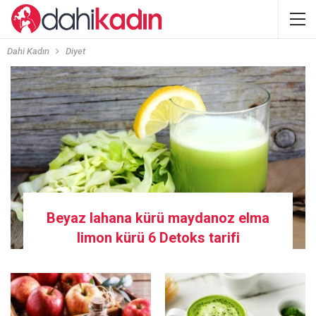
Dahi Kadın
Diyet
Beyaz lahana kürü maydanoz elma
limon kürü 6 Detoks tarifi