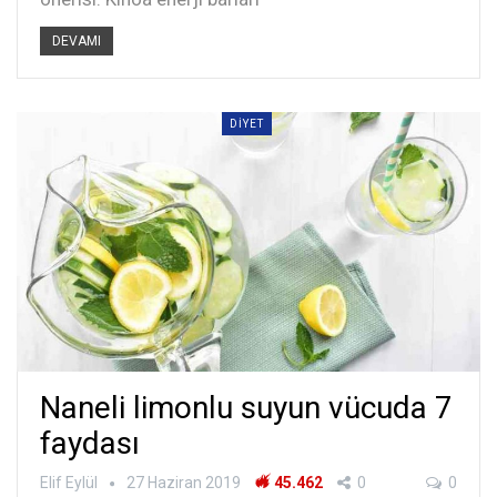
DEVAMI
DIYET
Naneli limonlu suyun vücuda 7
faydası
Elif Eylül
27 Haziran 2019
45.462
0
0