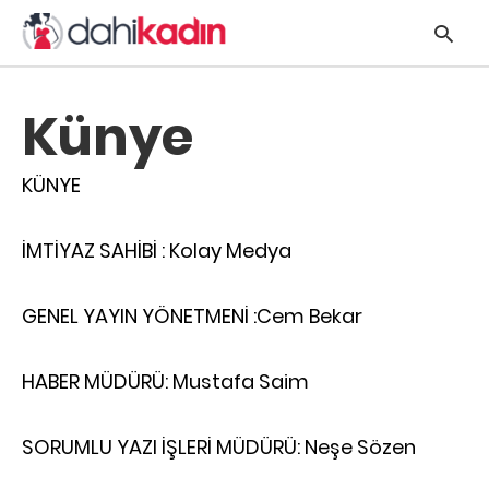
Künye
KÜNYE
y
s
q
İMTİYAZ SAHİBİ : Kolay Medya
h
e
GENEL YAYIN YÖNETMENİ :Cem Bekar
HABER MÜDÜRÜ: Mustafa Saim
SORUMLU YAZI İŞLERİ MÜDÜRÜ:
Neşe Sözen