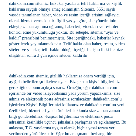
dahikadin.com sitemiz, hukuka, yasalara, telif haklarına ve kişilik
haklarına saygılı olmayı amaç edinmiştir. Sitemiz, 5651 sayılı
yasada tanımlanan haber, video ve resim içeriği erişimi sağlayıcı
olarak hizmet vermektedir. İlgili yasaya göre, site yönetiminin
ekleyip zaman aşımına uğramış, haberleri, videoları ve resimleri
kontrol etme yükümlülüğü yoktur. Bu sebeple, sitemiz “uyar ve
kaldır” prensibini benimsemiştir. Site içeriğindeki, haberler kaynak
gösterilerek yayımlanmaktadır. Telif hakkı olan haber, resim, video
siteleri ve şahıslar, telif hakkı olduğu içeriği, iletişim linki ile bize
ulaştıktan sonra 3 gün içinde siteden kaldırılır.
dahikadin.com sitemiz, gizlilik haklarınıza önem verdiği için,
aşağıda belirtilen şu ilkelere uyar: -Bize, sizin kişisel bilgileriniz
gerektiğinde bunu açıkça sorarız. Örneğin, eğer dahikadin.com
içerisinde bir video izleyeceksiniz yada yorum yapacaksınız, size
adınız ve elektronik posta adresiniz sorulacaktır. dahikadin.com’u
işletirken Kişisel Bilgi’lerinizi kullanırız ve dahikadin.com’un yeni
özellikleri, hizmetleri ya da ürünleri hakkında size zaman zaman
bilgi gönderebiliriz. -Kişisel bilgilerinizi ve elektronik posta
adresinizi kesinlikle üçüncü şahıslarla paylaşmaz ve açıklamayız. Bu
anlaşma, T.C. yasalarına uygun olarak, hiçbir yasal tezata yer
verilmeden yürütülecektir. Eğer bu anlaşmanın herhangi bir