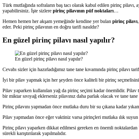
Türk mutfağında sofraların baş tacı olarak kabul edilen pirinç pilavı
yapabilirsiniz. İşte sizlere
pirinç pilavının püf noktaları
…
Hemen hemen her akşam yemeğinde kendine yer bulan
pirinç pilavı
eder. Peki pirinç pilavının en doğru tarifi nasıldır?
En güzel pirinç pilavı nasıl yapılır?
En güzel pirinç pilavı nasıl yapılır?
Cevabı sizler için hazırladığımız tane tane kıvamında pirinç pilavı ta
İyi bir pilav yapmak için her şeyden önce kaliteli bir pirinç seçmelisiniz
Pilav yaparken kullanılan yağ da pirinç seçimi kadar önemlidir. Pilav ta
bir miktar sıvıyağ eklerseniz pilavınız daha parlak olacak ve tane tane 
Pirinç pilavını yapmadan önce mutlaka duru bir su çıkana kadar yıkam
Pilav yapmadan önce eğer vaktiniz varsa pirinçleri mutlaka ılık suyun iç
Pirinç pilavı yaparken dikkat edilmesi gereken en önemli noktalardan b
sürekli karıştırılarak yapılmalıdır.