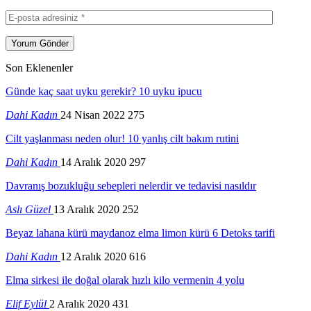
Son Eklenenler
Günde kaç saat uyku gerekir? 10 uyku ipucu
Dahi Kadın
24 Nisan 2022
275
Cilt yaşlanması neden olur! 10 yanlış cilt bakım rutini
Dahi Kadın
14 Aralık 2020
297
Davranış bozukluğu sebepleri nelerdir ve tedavisi nasıldır
Aslı Güzel
13 Aralık 2020
252
Beyaz lahana kürü maydanoz elma limon kürü 6 Detoks tarifi
Dahi Kadın
12 Aralık 2020
616
Elma sirkesi ile doğal olarak hızlı kilo vermenin 4 yolu
Elif Eylül
2 Aralık 2020
431