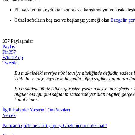
Pilava suyunu koyduktan sonra asla karıştırmayın ve kısık ateşt
Güzel sofraların baş tacı ve başlangıç yemeği olan,
Ezogelin çorb
357
Paylaşımlar
Paylaş
Pin
357
WhatsApp
Tweetle
Bu makaledeki tavsiye tıbbi tavsiye niteliğinde değildir, sadece 
Tıbbi bir endişe veya acil durumda lütfen sağlık uzmanınıza dan
Bu makalede ifade edilen görüşler, yazarın kişisel görüşleridir
bilgiler olduğu gibi sağlanır. Makalede yer alan bilgiler, ge
kabul etmez.
İlgili Haberler
Yazarın Tüm Yazıları
Yemek
Patlıcanlı gözleme tarifi yapılışı Gözlemenin enfes hali!