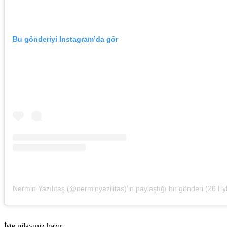
Bu gönderiyi Instagram’da gör
Nermin Yazılıtaş (@nerminyazilitas)’in paylaştığı bir gönderi
(
26 Eyl, 
İşte pilavınız hazır…