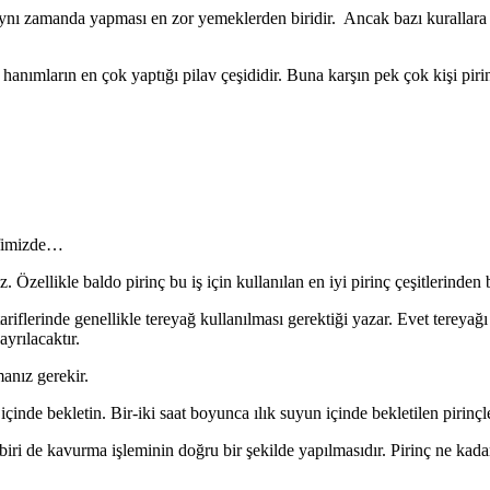
, aynı zamanda yapması en zor yemeklerden biridir. Ancak bazı kurallara
, hanımların en çok yaptığı pilav çeşididir. Buna karşın pek çok kişi pi
rifimizde…
. Özellikle baldo pirinç bu iş için kullanılan en iyi pirinç çeşitlerinden b
riflerinde genellikle tereyağ kullanılması gerektiği yazar. Evet tereyağı 
ayrılacaktır.
anız gerekir.
inde bekletin. Bir-iki saat boyunca ılık suyun içinde bekletilen pirinçle 
iri de kavurma işleminin doğru bir şekilde yapılmasıdır. Pirinç ne kadar