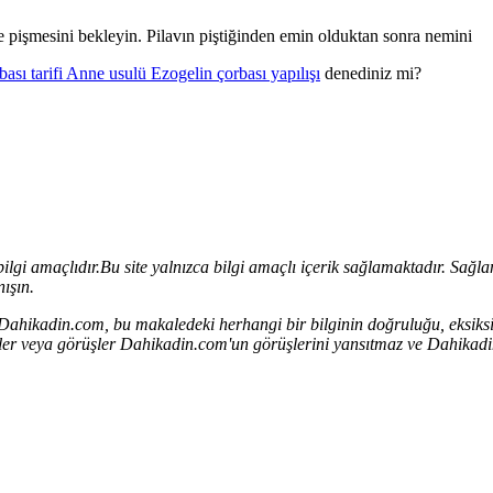
e pişmesini bekleyin. Pilavın piştiğinden emin olduktan sonra nemini
ası tarifi Anne usulü Ezogelin çorbası yapılışı
denediniz mi?
bilgi amaçlıdır.
Bu site yalnızca bilgi amaçlı içerik sağlamaktadır. Sağlana
ışın.
. Dahikadin.com, bu makaledeki herhangi bir bilginin doğruluğu, eksiksi
rçekler veya görüşler Dahikadin.com'un görüşlerini yansıtmaz ve Dahik