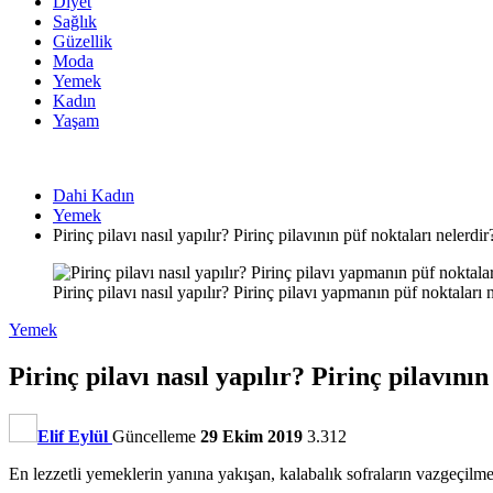
Diyet
Sağlık
Güzellik
Moda
Yemek
Kadın
Yaşam
Dahi Kadın
Yemek
Pirinç pilavı nasıl yapılır? Pirinç pilavının püf noktaları nelerdir
Pirinç pilavı nasıl yapılır? Pirinç pilavı yapmanın püf noktaları 
Yemek
Pirinç pilavı nasıl yapılır? Pirinç pilavını
Elif Eylül
Güncelleme
29 Ekim 2019
3.312
En lezzetli yemeklerin yanına yakışan, kalabalık sofraların vazgeçilmez