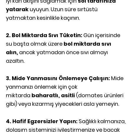
iyi kan akışını sağlamak için
sol tarafınıza
yatarak
uyuyun. Uzun süre sırtüstü
yatmaktan kesinlikle kaçının.
2. Bol Miktarda Sıvı Tüketin:
Gün içerisinde
su başta olmak üzere
bol
miktarda sıvı
alın,
ancak yatmadan önce sıvı almayı
azaltın.
3. Mide Yanmasını Önlemeye Çalışın:
Mide
yanmanızı önlemek için çok
miktarda
baharatlı, asitli
(domates ürünleri
gibi) veya kızarmış yiyecekleri asla yemeyin.
4. Hafif Egzersizler Yapın:
Sağlıklı kalmanıza,
dolaşım sisteminizi iyileştirmenize ve bacak