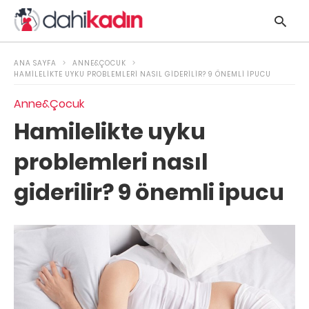
ANA SAYFA
ANNE&ÇOCUK
HAMILELIKTE UYKU PROBLEMLERI NASIL GIDERILIR? 9 ÖNEMLI IPUCU
Anne&Çocuk
y
Hamilelikte uyku
s
q
problemleri nasıl
h
e
giderilir? 9 önemli ipucu