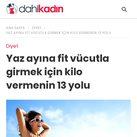
ANA SAYFA
DIYET
YAZ AYINA FIT VÜCUTLA GIRMEK IÇIN KILO VERMENIN 13 YOLU
Diyet
y
Yaz ayına fit vücutla
s
q
girmek için kilo
h
e
vermenin 13 yolu