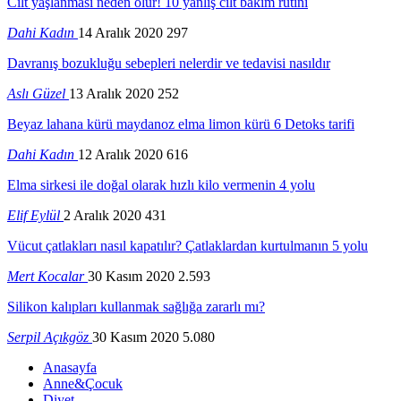
Cilt yaşlanması neden olur! 10 yanlış cilt bakım rutini
Dahi Kadın
14 Aralık 2020
297
Davranış bozukluğu sebepleri nelerdir ve tedavisi nasıldır
Aslı Güzel
13 Aralık 2020
252
Beyaz lahana kürü maydanoz elma limon kürü 6 Detoks tarifi
Dahi Kadın
12 Aralık 2020
616
Elma sirkesi ile doğal olarak hızlı kilo vermenin 4 yolu
Elif Eylül
2 Aralık 2020
431
Vücut çatlakları nasıl kapatılır? Çatlaklardan kurtulmanın 5 yolu
Mert Kocalar
30 Kasım 2020
2.593
Silikon kalıpları kullanmak sağlığa zararlı mı?
Serpil Açıkgöz
30 Kasım 2020
5.080
Anasayfa
Anne&Çocuk
Diyet