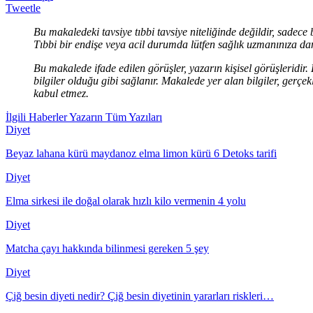
Tweetle
Bu makaledeki tavsiye tıbbi tavsiye niteliğinde değildir, sadece 
Tıbbi bir endişe veya acil durumda lütfen sağlık uzmanınıza dan
Bu makalede ifade edilen görüşler, yazarın kişisel görüşleridir
bilgiler olduğu gibi sağlanır. Makalede yer alan bilgiler, ge
kabul etmez.
İlgili Haberler
Yazarın Tüm Yazıları
Diyet
Beyaz lahana kürü maydanoz elma limon kürü 6 Detoks tarifi
Diyet
Elma sirkesi ile doğal olarak hızlı kilo vermenin 4 yolu
Diyet
Matcha çayı hakkında bilinmesi gereken 5 şey
Diyet
Çiğ besin diyeti nedir? Çiğ besin diyetinin yararları riskleri…