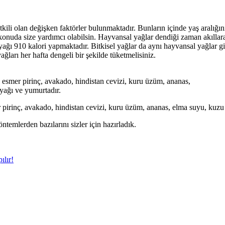
tkili olan değişken faktörler bulunmaktadır. Bunların içinde yaş aralığın
onuda size yardımcı olabilsin. Hayvansal yağlar dendiği zaman akıllara ba
ağı 910 kalori yapmaktadır. Bitkisel yağlar da aynı hayvansal yağlar gib
ağları her hafta dengeli bir şekilde tüketmelisiniz.
r; esmer pirinç, avakado, hindistan cevizi, kuru üzüm, ananas,
eyağı ve yumurtadır.
r pirinç, avakado, hindistan cevizi, kuru üzüm, ananas, elma suyu, kuzu 
temlerden bazılarını sizler için hazırladık.
ılır!