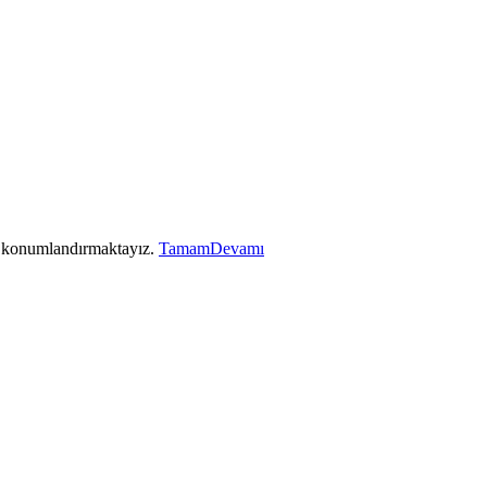
ez konumlandırmaktayız.
Tamam
Devamı