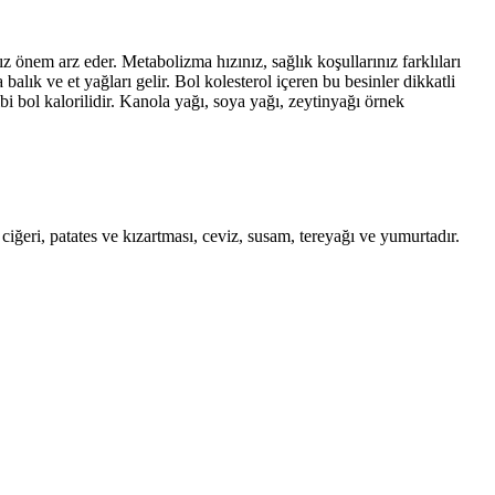
ız önem arz eder. Metabolizma hızınız, sağlık koşullarınız farklıları
lık ve et yağları gelir. Bol kolesterol içeren bu besinler dikkatli
i bol kalorilidir. Kanola yağı, soya yağı, zeytinyağı örnek
ciğeri, patates ve kızartması, ceviz, susam, tereyağı ve yumurtadır.