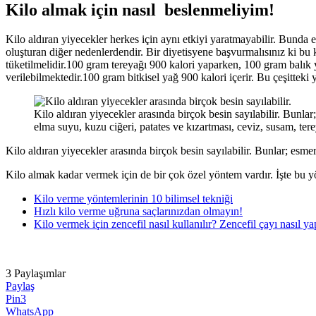
Kilo almak için nasıl beslenmeliyim!
Kilo aldıran yiyecekler herkes için aynı etkiyi yaratmayabilir. Bunda e
oluşturan diğer nedenlerdendir. Bir diyetisyene başvurmalısınız ki bu k
tüketilmelidir.100 gram tereyağı 900 kalori yaparken, 100 gram balık y
verilebilmektedir.100 gram bitkisel yağ 900 kalori içerir. Bu çeşitteki y
Kilo aldıran yiyecekler arasında birçok besin sayılabilir. Bunla
elma suyu, kuzu ciğeri, patates ve kızartması, ceviz, susam, ter
Kilo aldıran yiyecekler arasında birçok besin sayılabilir. Bunlar; esme
Kilo almak kadar vermek için de bir çok özel yöntem vardır. İşte bu yön
Kilo verme yöntemlerinin 10 bilimsel tekniği
Hızlı kilo verme uğruna saçlarınızdan olmayın!
Kilo vermek için zencefil nasıl kullanılır? Zencefil çayı nasıl yap
3
Paylaşımlar
Paylaş
Pin
3
WhatsApp