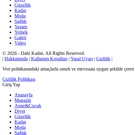
Güzellik
Kadın
Moda
Sağlık
Yaşam
Yemek
Galeri
Video
© 2026 - Dahi Kadın. All Rights Reserved.
|
Hakkımızda
|
Kullanım Koşulları
|
Yasal Uyarı
|
Gizlilik
|
Veri politikasındaki amaçlarla sınırlı ve mevzuata uygun şekilde çer
Gizlilik Politikası
Giriş Yap
Anasayfa
Magazin
Anne&Çocuk
Diyet
Güzellik
Kadın
Moda
Sağlık