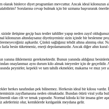
olarak binlerce diyet programları mevcuttur. Ancak ideal kilonuzun al
labilirim? Sorularına cevap bulmak için bir uzmana başvurarak önerilen
sizinle iletişime geçip bazı testler tahliller yapıp neden zayıf olduğunu
al kilonuzun altındaysanız diyetisyeniniz sizin içinde bir beslenme pr
emeyeceğiniz aşikardır. Çünkü sağlığınız tehdit altına alınmış olur. Nası
a fazla besin tüketmeniz, enerji depolamanızdır. Ancak diğer altın kur
zın yanına iliklemeniz gerekmektedir. Bunun yanında aldığınız besinleri
rafından onaylanmaz aynı durum kilo almak isteyenler için de geçerlidir.
arasında peynirler, kepekli ve tam tahıllı ekmekler, makarna ve muz yer a
cekler herkes tarafından pek bilinemez. Herkesin ideal bir kilosu vardır. 
teminizin zayıflamasına neden olmaktadır. Bundan ötürü viral yolla bulaş
 önemli olan cilt ve tırnak yapısıdır. Normal kiloda ki bir insana göre aşı
detleriniz olur, kemiklerde kırılganlık meydana gelir.