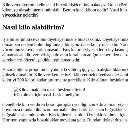
Kilo veremiyorum kelimesini birçok kişiden duymaktayız. Buna çözüm 
kilonuza ulaşabilmeniz mümkün. Benim ideal kilom nedir? Nasıl kilo a
yiyecekler
nelerdir?
Nasıl kilo alabilirim?
İşte bu sorunun cevabını diyetisyeninizde bulacaksınız. Diyetisyeniniz 
olmanızın nedeni bulunduğunda artık işiniz daha kolay olacaktır. Norm
vücudunuza faydalı olmamasıdır. Boş kalorili yiyeceklerin faydasını gör
almamaksa, kilo vermek için de altın kural harcadığınız enerjiden dah
gerekenleri düzenli şekilde uygulamanızdır.
Hazırladığınız programı hayatınızda sabitleyip, yaşam alışkanlıklarını
yüksek olmalıdır. Kilo verirken de hızlı kilo vermek diyetisyenler ta
kaloriyi 300 kalori kadar arttırmanız gereklidir. Kilo aldıran besinler 
Kilo almak için nasıl beslenmeliyim!
Genellikle kilo verdiren besin gurupları yendiği için kilo aldıran yiye
boyunuza oranla kilonuzun normalin altında olması sizin bağışıklık sis
bağışıklık sisteminiz olur. Kas kütleniz az olur. Özellikle kadınlar için
Hormon yapınızda bozukluklar meydana gelir. Bundan dolayı düzensiz a