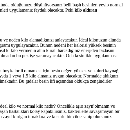
tında olduğunuzu düşünüyorsanız belli başlı besinleri yeyip normal
leri uygulamanız faydalı olacaktır. Peki
kilo aldıran
zu ve neden kilo alamadığınızı anlayacaktır. İdeal kilonuzun altında
ogramı uygulayacaktır. Bunun nedeni her kalorisi yüksek besinin
l ki kilo vermenin altın kuralı harcadığınız enerjiden fazlasını
al olmadan bu pek işe yaramayacaktır. Oda kesinlikle uygulanması
n boş kalorili olmaması için besin değeri yüksek ve kalori kaynağı
 Ayda 1 veya 1.5 kilo almanız uygun olacaktır. Normalde aldığınız
lmaktadır. Bu gıdalar besin lifi açısından oldukça zengindirler.
İdeal kilo ve normal kilo nedir? Öncelikle aşırı zayıf olmanın ve
an hastalıkları kolay kapabilirsiniz, bakterilerle savaşamayan bir
rı zayıf kırılgan tırnaklara ve kusurlu bir cilde sahip olursunuz.