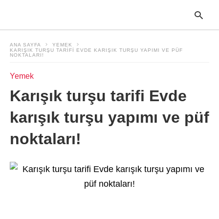
ANA SAYFA
YEMEK
KARIŞIK TURŞU TARIFI EVDE KARIŞIK TURŞU YAPIMI VE PÜF
NOKTALARI!
Yemek
T
y
Karışık turşu tarifi Evde
s
q
a
karışık turşu yapımı ve püf
h
e
noktaları!