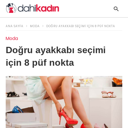
ANA SAYFA
MODA
DOĞRU AYAKKABI SEÇIMI IÇIN 8 PÜF NOKTA
Moda
Doğru ayakkabı seçimi
y
s
q
için 8 püf nokta
h
e