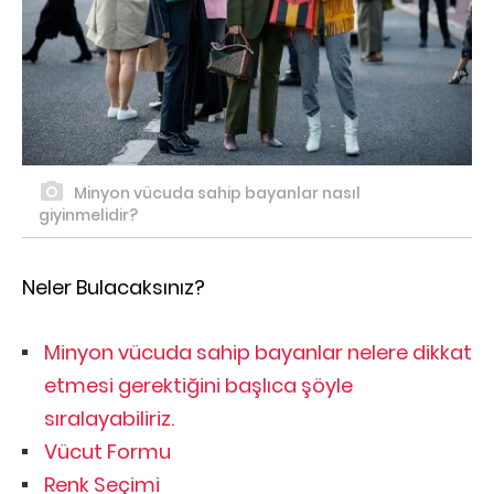
Minyon vücuda sahip bayanlar nasıl
giyinmelidir?
Neler Bulacaksınız?
Minyon vücuda sahip bayanlar nelere dikkat
etmesi gerektiğini başlıca şöyle
sıralayabiliriz.
Vücut Formu
Renk Seçimi