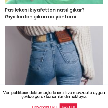
Pas lekesi kıyafetten nasıl çıkar?
Giysilerden çıkarma yöntemi
Kot pantolon ile ilgili bilmeniz gereken 10
Veri politikasındaki amaçlarla sınırlı ve mevzuata uygun
şekilde çerez konumlandırmaktayız.
püf nokta
Devamını Oku.
All Rights Reserved
AMP Olmayan Sürümü Görüntüle
Kabul Et!