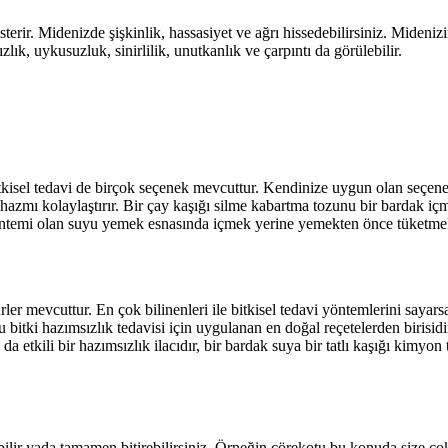
sterir. Midenizde şişkinlik, hassasiyet ve ağrı hissedebilirsiniz. Mide
lık, uykusuzluk, sinirlilik, unutkanlık ve çarpıntı da görülebilir.
Bitkisel tedavi de birçok seçenek mevcuttur. Kendinize uygun olan seçe
ve hazmı kolaylaştırır. Bir çay kaşığı silme kabartma tozunu bir bardak i
yöntemi olan suyu yemek esnasında içmek yerine yemekten önce tüketme
ürler mevcuttur. En çok bilinenleri ile bitkisel tedavi yöntemlerini saya
bu bitki hazımsızlık tedavisi için uygulanan en doğal reçetelerden birisid
 da etkili bir hazımsızlık ilacıdır, bir bardak suya bir tatlı kaşığı kim
bilir yada tamamen bitirebilirsiniz. Örneğin çörekotu bu konuda size ço