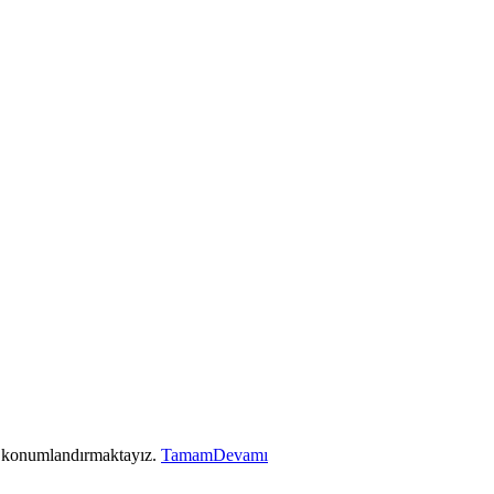
ez konumlandırmaktayız.
Tamam
Devamı