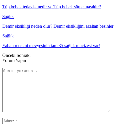
Tüp bebek tedavisi nedir ve Tüp bebek süreci nasıldır?
Sağlık
Demir eksikliği neden olur? Demir eksikliğini azaltan besinler
Sağlık
Yaban mersini mevyesinin tam 35 sağlık mucizesi var!
Önceki
Sonraki
Yorum Yapın