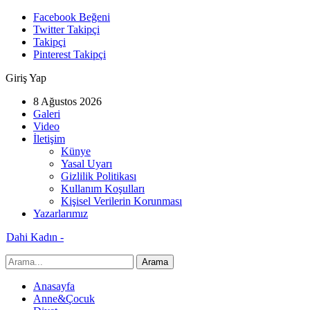
Facebook Beğeni
Twitter Takipçi
Takipçi
Pinterest Takipçi
Giriş Yap
8 Ağustos 2026
Galeri
Video
İletişim
Künye
Yasal Uyarı
Gizlilik Politikası
Kullanım Koşulları
Kişisel Verilerin Korunması
Yazarlarımız
Dahi Kadın -
Anasayfa
Anne&Çocuk