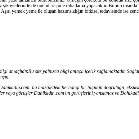
az şikayetlerinde de önemli ölçüde rahatlama yapacaktır. Bunun dışında 
. Aşırı yemek yeme ile oluşan hazımsızlığın bitkisel tedavisinde ise zence
bilgi amaçlıdır.
Bu site yalnızca bilgi amaçlı içerik sağlamaktadır. Sağlana
ışın.
. Dahikadin.com, bu makaledeki herhangi bir bilginin doğruluğu, eksiksi
rçekler veya görüşler Dahikadin.com'un görüşlerini yansıtmaz ve Dahik