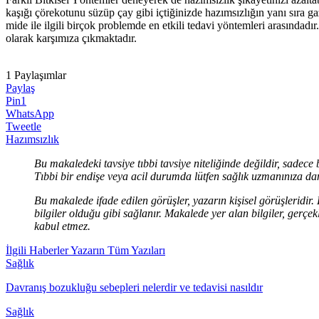
kaşığı çörekotunu süzüp çay gibi içtiğinizde hazımsızlığın yanı sıra g
mide ile ilgili birçok problemde en etkili tedavi yöntemleri arasındadır
olarak karşımıza çıkmaktadır.
1
Paylaşımlar
Paylaş
Pin
1
WhatsApp
Tweetle
Hazımsızlık
Bu makaledeki tavsiye tıbbi tavsiye niteliğinde değildir, sadece 
Tıbbi bir endişe veya acil durumda lütfen sağlık uzmanınıza dan
Bu makalede ifade edilen görüşler, yazarın kişisel görüşleridir
bilgiler olduğu gibi sağlanır. Makalede yer alan bilgiler, ge
kabul etmez.
İlgili Haberler
Yazarın Tüm Yazıları
Sağlık
Davranış bozukluğu sebepleri nelerdir ve tedavisi nasıldır
Sağlık