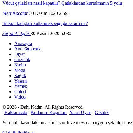
Vücut çatlakları nasıl kapatılır? Çatlaklardan kurtulmanın 5 yolu
Mert Kocalar
30 Kasım 2020
2.593
Silikon kalıpları kullanmak sağlığa zararlı mı?
Serpil Açıkgöz
30 Kasım 2020
5.080
Anasayfa
Anne&Çocuk
Diyet
Güzellik
Kadın
Moda
Sağlık
Yaşam
Yemek
Galeri
Video
© 2026 - Dahi Kadın. All Rights Reserved.
|
Hakkımızda
|
Kullanım Koşulları
|
Yasal Uyarı
|
Gizlilik
|
Veri politikasındaki amaçlarla sınırlı ve mevzuata uygun şekilde çer
Gizlilik Politikası