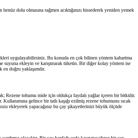
nizin henüz dolu olmasına rağmen acıktığınızı hissederek yeniden yemek
nekleri uygulayabilirsiniz. Bu konuda en çok bilinen yöntem kabartma
çme suyuna ekleyin ve karıştırarak tüketin. Bir diğer kolay yöntem ise
k en doğru yaklaşımdır.
rsak; Rezene tohumu mide için oldukça faydalı yağlar içeren bir bitkidir.
ir. Kullanımına gelince bir tatlı kaşığı ezilmiş rezene tohumunu sıcak
yon tozu ekleyerek yapacağınız bu çay şikayetlerinizi büyük ölçüde
k yardımcı olacaktır. Bir çay bardağı suda kaynatacağınız bir çay