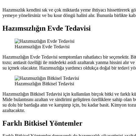
Hazımsızlık kendini sık ve çok miktarda yeme ihtiyacı hissettirerek gö
yemeye yönelirsiniz ve bu kısır döngü halini alır. Bununla birlikte kabız
Hazımsızlığın Evde Tedavisi
Hazımsızlığın Evde Tedavisi
Hazımsızlığın Evde Tedavisi semptomları rahatlatıcı bir seçenektir. 
tozu; antiasit özelliği ile midedeki asidi azaltarak yanma hissini alır 
su içmek olacaktır. Hazımsızlığa yardımcı oldukça doğal bir tedavi 
Hazımsızlığın Bitkisel Tedavisi
Hazımsızlığın Bitkisel Tedavisi için kullanılan birçok bitki ve farklı k
Mide bulantısını azaltan ve sindirimi geliştiren özelliklere sahip olan 
su dolu bir bardağa atın ve karıştırıp için, bu kadar basit. Kimyon tozu
azaltacaktır.
Farklı Bitkisel Yöntemler
Farklı Bitkisel Yöntemler deneyerek de hazımsızlık şikayetinizi azalta