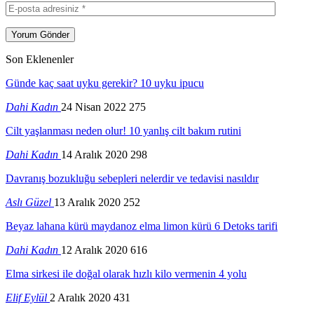
Son Eklenenler
Günde kaç saat uyku gerekir? 10 uyku ipucu
Dahi Kadın
24 Nisan 2022
275
Cilt yaşlanması neden olur! 10 yanlış cilt bakım rutini
Dahi Kadın
14 Aralık 2020
298
Davranış bozukluğu sebepleri nelerdir ve tedavisi nasıldır
Aslı Güzel
13 Aralık 2020
252
Beyaz lahana kürü maydanoz elma limon kürü 6 Detoks tarifi
Dahi Kadın
12 Aralık 2020
616
Elma sirkesi ile doğal olarak hızlı kilo vermenin 4 yolu
Elif Eylül
2 Aralık 2020
431