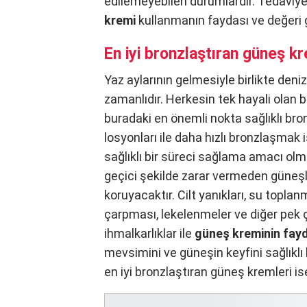
edilemeyebilen durumlardır. Tedaviy
kremi
kullanmanın faydası ve değeri 
En iyi bronzlaştıran güneş k
Yaz aylarının gelmesiyle birlikte deni
zamanlıdır. Herkesin tek hayali ola
buradaki en önemli nokta sağlıklı br
losyonları ile daha hızlı bronzlaşmak 
sağlıklı bir süreci sağlama amacı olma
geçici şekilde zarar vermeden güneşl
koruyacaktır. Cilt yanıkları, su topla
çarpması, lekelenmeler ve diğer pek 
ihmalkarlıklar ile
güneş kreminin fay
mevsimini ve güneşin keyfini sağlıklı
en iyi bronzlaştıran güneş kremleri is