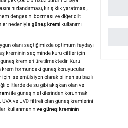
asında pek çok olumsuz durum ortaya
sını hızlandırması, kırışıklık yaratması,
nem dengesini bozması ve diğer cilt
örler nedeniyle
güneş kremi
kullanımı
uygun olanı seçtiğimizde optimum faydayı
ş kreminin seçiminde kuru ciltler için
ki güneş kremleri üretilmektedir. Kuru
lan krem formundaki güneş koruyucular
 için ise emülsiyon olarak bilinen su bazlı
lı ciltlerde de su gibi akışkan olan ve
remi
ile güneşin etkilerinden korunmak
UVA ve UVB filtreli olan güneş kremlerini
leri kullanmanın
ve güneş kreminin