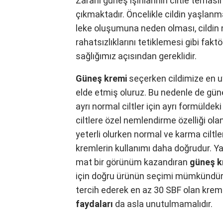
Zararlı güneş ışınlarının ciltle tem
çıkmaktadır. Öncelikle cildin yaşlanma
leke oluşumuna neden olması, cildin 
rahatsızlıklarını tetiklemesi gibi fakt
sağlığımız açısından gereklidir.
Güneş kremi
seçerken cildimize en 
elde etmiş oluruz. Bu nedenle de güne
ayrı normal ciltler için ayrı formülde
ciltlere özel nemlendirme özelliği o
yeterli olurken normal ve karma ciltler
kremlerin kullanımı daha doğrudur. Yağ
mat bir görünüm kazandıran
güneş k
için doğru ürünün seçimi mümkündür. 
tercih ederek en az 30 SBF olan krem
faydaları
da asla unutulmamalıdır.