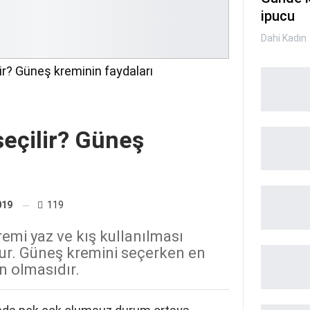
ipucu
Dahi Kadın
ir? Güneş kreminin faydaları
seçilir? Güneş
019
119
remi yaz ve kış kullanılması
ur. Güneş kremini seçerken en
un olmasıdır.