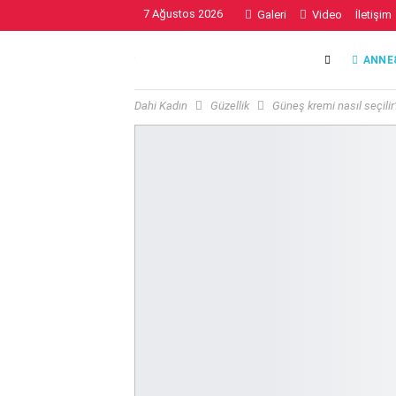
7 Ağustos 2026
Galeri
Video
İletişim
ANNE
Dahi Kadın
Güzellik
Güneş kremi nasıl seçili