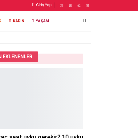
Giriş Yap
K
KADIN
YAŞAM
 EKLENENLER
aç saat uyku gerekir? 10 uyku