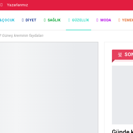
Yazarlarımız
&ÇOCUK
DIYET
SAĞLIK
GÜZELLIK
MODA
YEME
r? Güneş kreminin faydaları
SON
Günde k