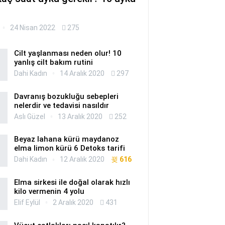
24 Nisan 2022
275
Cilt yaşlanması neden olur! 10
yanlış cilt bakım rutini
Dahi Kadın
14 Aralık 2020
297
Davranış bozukluğu sebepleri
nelerdir ve tedavisi nasıldır
Aslı Güzel
13 Aralık 2020
252
Beyaz lahana kürü maydanoz
elma limon kürü 6 Detoks tarifi
Dahi Kadın
12 Aralık 2020
616
Elma sirkesi ile doğal olarak hızlı
kilo vermenin 4 yolu
Elif Eylül
2 Aralık 2020
431