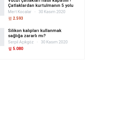
Vücut çatlakları nasıl kapatılır?
Çatlaklardan kurtulmanın 5 yolu
Mert Kocalar
30 Kasım 2020
2.593
Silikon kalıpları kullanmak
sağlığa zararlı mı?
Serpil Açıkgöz
30 Kasım 2020
5.080