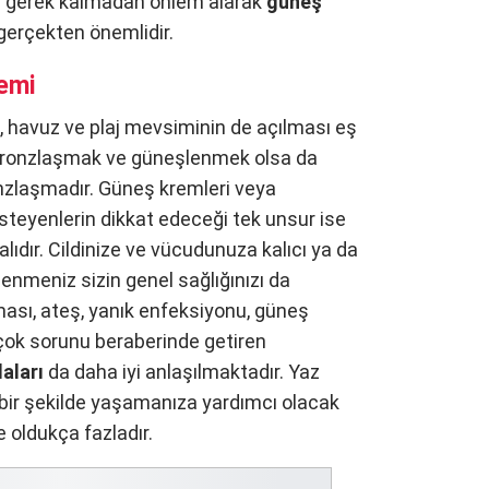
e gerek kalmadan önlem alarak
güneş
gerçekten önemlidir.
remi
z, havuz ve plaj mevsiminin de açılması eş
n bronzlaşmak ve güneşlenmek olsa da
onzlaşmadır. Güneş kremleri veya
isteyenlerin dikkat edeceği tek unsur ise
lıdır. Cildinize ve vücudunuza kalıcı ya da
enmeniz sizin genel sağlığınızı da
nması, ateş, yanık enfeksiyonu, güneş
çok sorunu beraberinde getiren
daları
da daha iyi anlaşılmaktadır. Yaz
 bir şekilde yaşamanıza yardımcı olacak
e oldukça fazladır.