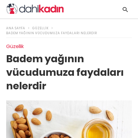
ANA SAYFA
GÜZELLIK
BADEM YAĞININ VÜCUDUMUZA FAYDALARI NELERDIR
Güzellik
y
Badem yağının
s
q
vücudumuza faydaları
h
e
nelerdir