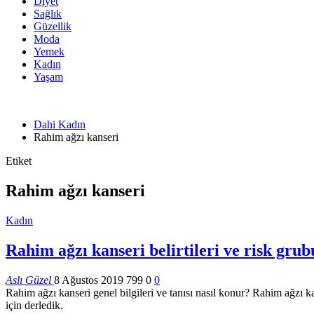
Diyet
Sağlık
Güzellik
Moda
Yemek
Kadın
Yaşam
Dahi Kadın
Rahim ağzı kanseri
Etiket
Rahim ağzı kanseri
Kadın
Rahim ağzı kanseri belirtileri ve risk grub
Aslı Güzel
8 Ağustos 2019
799
0
0
Rahim ağzı kanseri genel bilgileri ve tanısı nasıl konur? Rahim ağzı kan
için derledik.