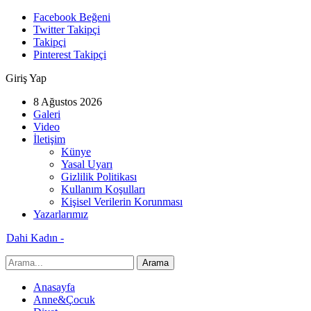
Facebook Beğeni
Twitter Takipçi
Takipçi
Pinterest Takipçi
Giriş Yap
8 Ağustos 2026
Galeri
Video
İletişim
Künye
Yasal Uyarı
Gizlilik Politikası
Kullanım Koşulları
Kişisel Verilerin Korunması
Yazarlarımız
Dahi Kadın -
Anasayfa
Anne&Çocuk