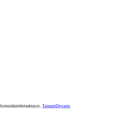
ez konumlandırmaktayız.
Tamam
Devamı