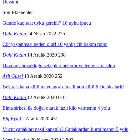
Devamı
Son Eklenenler
Günde kaç saat uyku gerekir? 10 uyku ipucu
Dahi Kadın
24 Nisan 2022
275
Cilt yaşlanması neden olur! 10 yanlış cilt bakım rutini
Dahi Kadın
14 Aralık 2020
298
Davranış bozukluğu sebepleri nelerdir ve tedavisi nasıldır
Aslı Güzel
13 Aralık 2020
252
Beyaz lahana kürü maydanoz elma limon kürü 6 Detoks tarifi
Dahi Kadın
12 Aralık 2020
616
Elma sirkesi ile doğal olarak hızlı kilo vermenin 4 yolu
Elif Eylül
2 Aralık 2020
431
Vücut çatlakları nasıl kapatılır? Çatlaklardan kurtulmanın 5 yolu
Mert Kocalar
30 Kasım 2020
2.593