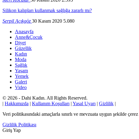
Silikon kalıpları kullanmak sağlığa zararlı mı?
Serpil Açıkgöz
30 Kasım 2020
5.080
Anasayfa
Anne&Çocuk
Diyet
Güzellik
Kadın
Moda
Sağlık
Yaşam
Yemek
Galeri
Video
© 2026 - Dahi Kadın. All Rights Reserved.
|
Hakkımızda
|
Kullanım Koşulları
|
Yasal Uyarı
|
Gizlilik
|
Veri politikasındaki amaçlarla sınırlı ve mevzuata uygun şekilde çer
Gizlilik Politikası
Giriş Yap