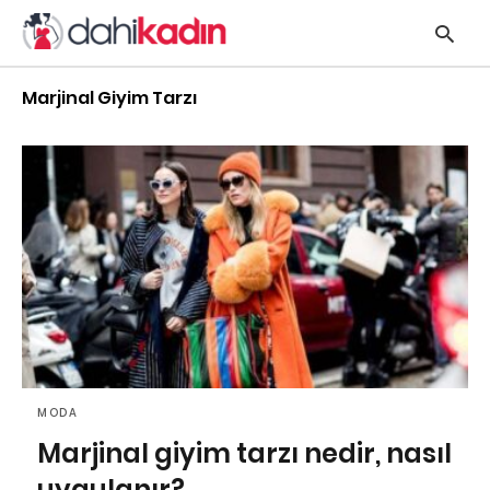
Marjinal Giyim Tarzı
y
s
q
h
e
MODA
Marjinal giyim tarzı nedir, nasıl
uygulanır?