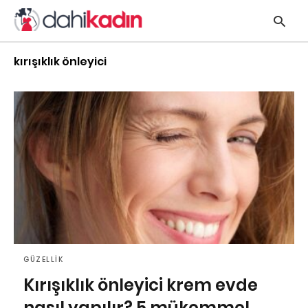
kırışıklık önleyici
y
s
q
h
e
GÜZELLIK
Kırışıklık önleyici krem evde
nasıl yapılır? 5 mükemmel