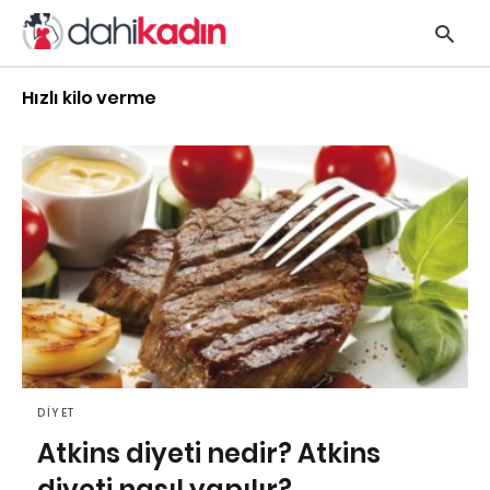
Hızlı kilo verme
y
s
q
h
e
DIYET
Atkins diyeti nedir? Atkins
diyeti nasıl yapılır?