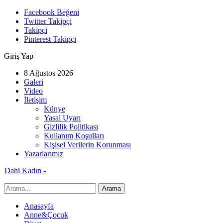
Facebook Beğeni
Twitter Takipçi
Takipçi
Pinterest Takipçi
Giriş Yap
8 Ağustos 2026
Galeri
Video
İletişim
Künye
Yasal Uyarı
Gizlilik Politikası
Kullanım Koşulları
Kişisel Verilerin Korunması
Yazarlarımız
Dahi Kadın -
Anasayfa
Anne&Çocuk