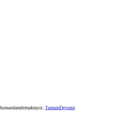
ez konumlandırmaktayız.
Tamam
Devamı