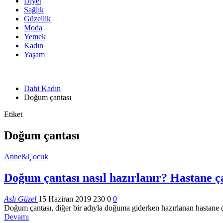
Diyet
Sağlık
Güzellik
Moda
Yemek
Kadın
Yaşam
Dahi Kadın
Doğum çantası
Etiket
Doğum çantası
Anne&Çocuk
Doğum çantası nasıl hazırlanır? Hastane ç
Aslı Güzel
15 Haziran 2019
230
0
0
Doğum çantası, diğer bir adıyla doğuma giderken hazırlanan hastane ça
Devamı