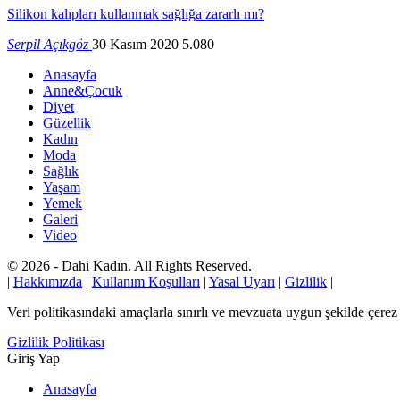
Silikon kalıpları kullanmak sağlığa zararlı mı?
Serpil Açıkgöz
30 Kasım 2020
5.080
Anasayfa
Anne&Çocuk
Diyet
Güzellik
Kadın
Moda
Sağlık
Yaşam
Yemek
Galeri
Video
© 2026 - Dahi Kadın. All Rights Reserved.
|
Hakkımızda
|
Kullanım Koşulları
|
Yasal Uyarı
|
Gizlilik
|
Veri politikasındaki amaçlarla sınırlı ve mevzuata uygun şekilde çer
Gizlilik Politikası
Giriş Yap
Anasayfa