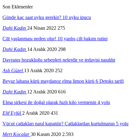
Son Eklenenler
Günde kaç saat uyku gerekir? 10 uyku ipucu
Dahi Kadın
24 Nisan 2022
275
Cilt yaşlanması neden olur! 10 yanlış cilt bakım rutini
Dahi Kadın
14 Aralık 2020
298
Davranış bozukluğu sebepleri nelerdir ve tedavisi nasıldır
Aslı Güzel
13 Aralık 2020
252
Beyaz lahana kürü maydanoz elma limon kürü 6 Detoks tarifi
Dahi Kadın
12 Aralık 2020
616
Elma sirkesi ile doğal olarak hızlı kilo vermenin 4 yolu
Elif Eylül
2 Aralık 2020
431
Vücut çatlakları nasıl kapatılır? Çatlaklardan kurtulmanın 5 yolu
Mert Kocalar
30 Kasım 2020
2.593