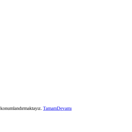
ez konumlandırmaktayız.
Tamam
Devamı