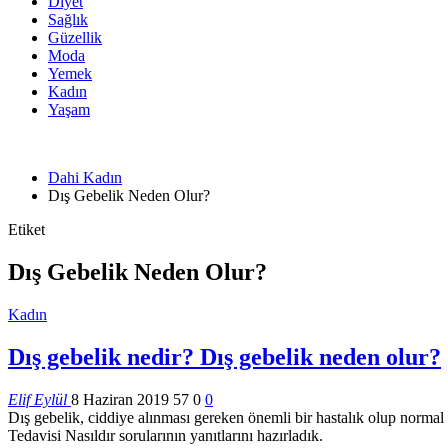
Diyet
Sağlık
Güzellik
Moda
Yemek
Kadın
Yaşam
Dahi Kadın
Dış Gebelik Neden Olur?
Etiket
Dış Gebelik Neden Olur?
Kadın
Dış gebelik nedir? Dış gebelik neden olur?
Elif Eylül
8 Haziran 2019
57
0
0
Dış gebelik, ciddiye alınması gereken önemli bir hastalık olup norma
Tedavisi Nasıldır sorularının yanıtlarını hazırladık.