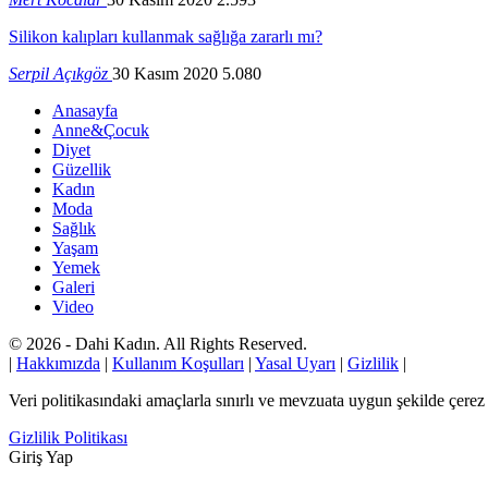
Silikon kalıpları kullanmak sağlığa zararlı mı?
Serpil Açıkgöz
30 Kasım 2020
5.080
Anasayfa
Anne&Çocuk
Diyet
Güzellik
Kadın
Moda
Sağlık
Yaşam
Yemek
Galeri
Video
© 2026 - Dahi Kadın. All Rights Reserved.
|
Hakkımızda
|
Kullanım Koşulları
|
Yasal Uyarı
|
Gizlilik
|
Veri politikasındaki amaçlarla sınırlı ve mevzuata uygun şekilde çer
Gizlilik Politikası
Giriş Yap