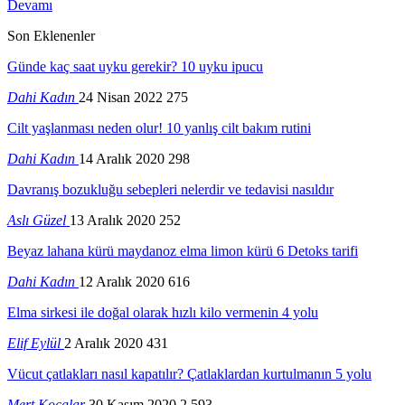
Devamı
Son Eklenenler
Günde kaç saat uyku gerekir? 10 uyku ipucu
Dahi Kadın
24 Nisan 2022
275
Cilt yaşlanması neden olur! 10 yanlış cilt bakım rutini
Dahi Kadın
14 Aralık 2020
298
Davranış bozukluğu sebepleri nelerdir ve tedavisi nasıldır
Aslı Güzel
13 Aralık 2020
252
Beyaz lahana kürü maydanoz elma limon kürü 6 Detoks tarifi
Dahi Kadın
12 Aralık 2020
616
Elma sirkesi ile doğal olarak hızlı kilo vermenin 4 yolu
Elif Eylül
2 Aralık 2020
431
Vücut çatlakları nasıl kapatılır? Çatlaklardan kurtulmanın 5 yolu
Mert Kocalar
30 Kasım 2020
2.593