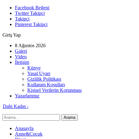
Facebook Beğeni
Twitter Takipçi
Takipçi
Pinterest Takipçi
Giriş Yap
8 Ağustos 2026
Galeri
Video
İletişim
Künye
Yasal Uyarı
Gizlilik Politikası
Kullanım Koşulları
Kişisel Verilerin Korunması
Yazarlarımız
Dahi Kadın -
Anasayfa
Anne&Çocuk