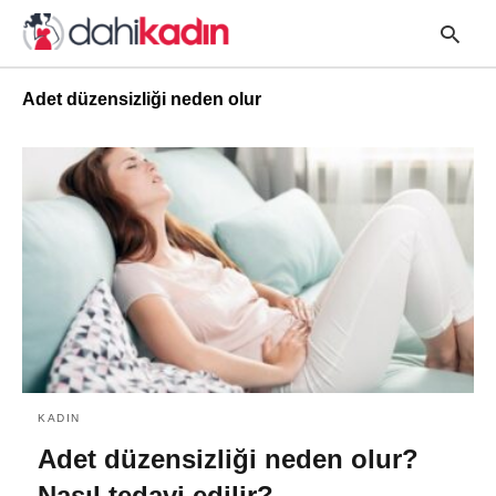
Adet düzensizliği neden olur
T
y
s
q
a
h
e
KADIN
Adet düzensizliği neden olur?
Nasıl tedavi edilir?