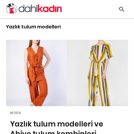
Yazlık tulum modelleri
y
s
q
h
e
MODA
Yazlık tulum modelleri ve
Abiye tulum kombinleri