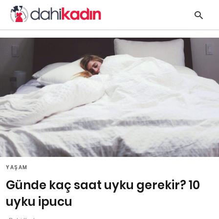
y
s
q
h
e
YAŞAM
Günde kaç saat uyku gerekir? 10
uyku ipucu