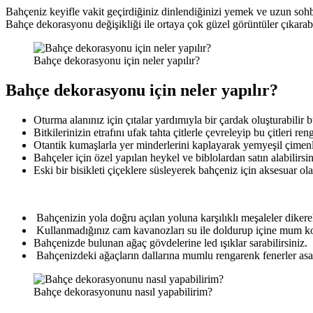
Bahçeniz keyifle vakit geçirdiğiniz dinlendiğinizi yemek ve uzun soh
Bahçe dekorasyonu değişikliği ile ortaya çok güzel görüntüler çıkarabil
Bahçe dekorasyonu için neler yapılır?
Bahçe dekorasyonu için neler yapılır?
Oturma alanınız için çıtalar yardımıyla bir çardak oluşturabilir bu
Bitkilerinizin etrafını ufak tahta çitlerle çevreleyip bu çitleri re
Otantik kumaşlarla yer minderlerini kaplayarak yemyeşil çimenle
Bahçeler için özel yapılan heykel ve biblolardan satın alabilirsin
Eski bir bisikleti çiçeklere süsleyerek bahçeniz için aksesuar ola
Bahçenizin yola doğru açılan yoluna karşılıklı meşaleler dikere
Kullanmadığınız cam kavanozları su ile doldurup içine mum koy
Bahçenizde bulunan ağaç gövdelerine led ışıklar sarabilirsiniz.
Bahçenizdeki ağaçların dallarına mumlu rengarenk fenerler asab
Bahçe dekorasyonunu nasıl yapabilirim?