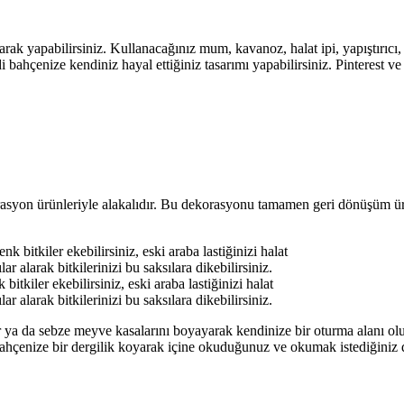
k yapabilirsiniz. Kullanacağınız mum, kavanoz, halat ipi, yapıştırıcı,
 bahçenize kendiniz hayal ettiğiniz tasarımı yapabilirsiniz. Pinterest v
rasyon ürünleriyle alakalıdır. Bu dekorasyonu tamamen geri dönüşüm ür
tkiler ekebilirsiniz, eski araba lastiğinizi halat
ar alarak bitkilerinizi bu saksılara dikebilirsiniz.
r ya da sebze meyve kasalarını boyayarak kendinize bir oturma alanı olu
iz. Bahçenize bir dergilik koyarak içine okuduğunuz ve okumak istediğini