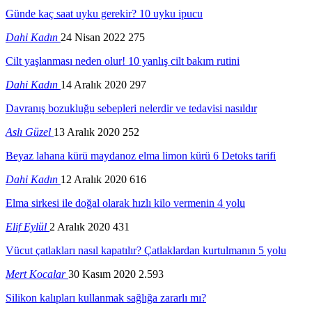
Günde kaç saat uyku gerekir? 10 uyku ipucu
Dahi Kadın
24 Nisan 2022
275
Cilt yaşlanması neden olur! 10 yanlış cilt bakım rutini
Dahi Kadın
14 Aralık 2020
297
Davranış bozukluğu sebepleri nelerdir ve tedavisi nasıldır
Aslı Güzel
13 Aralık 2020
252
Beyaz lahana kürü maydanoz elma limon kürü 6 Detoks tarifi
Dahi Kadın
12 Aralık 2020
616
Elma sirkesi ile doğal olarak hızlı kilo vermenin 4 yolu
Elif Eylül
2 Aralık 2020
431
Vücut çatlakları nasıl kapatılır? Çatlaklardan kurtulmanın 5 yolu
Mert Kocalar
30 Kasım 2020
2.593
Silikon kalıpları kullanmak sağlığa zararlı mı?