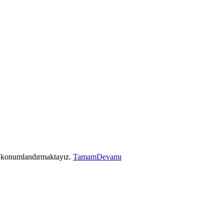
ez konumlandırmaktayız.
Tamam
Devamı