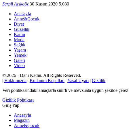
Serpil Açıkgöz
30 Kasım 2020
5.080
Anasayfa
Anne&Çocuk
Diyet
Güzellik
Kadın
Moda
Sağlık
Yaşam
Yemek
Galeri
Video
© 2026 - Dahi Kadın. All Rights Reserved.
|
Hakkımızda
|
Kullanım Koşulları
|
Yasal Uyarı
|
Gizlilik
|
Veri politikasındaki amaçlarla sınırlı ve mevzuata uygun şekilde çer
Gizlilik Politikası
Giriş Yap
Anasayfa
Magazin
Anne&Çocuk