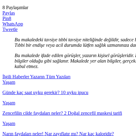
8
Paylaşımlar
Paylaş
Pin
8
WhatsApp
Tweetle
Bu makaledeki tavsiye tıbbi tavsiye niteliğinde değildir, sadece 
Tıbbi bir endişe veya acil durumda lütfen sağlık uzmanınıza dan
Bu makalede ifade edilen görüşler, yazarın kişisel görüşleridir
bilgiler olduğu gibi sağlanır. Makalede yer alan bilgiler, ge
kabul etmez.
İlgili Haberler
Yazarın Tüm Yazıları
Yaşam
Günde kaç saat uyku gerekir? 10 uyku ipucu
Yaşam
Zencefilin cilde faydaları neler? 2 Doğal zencefil maskesi tarifi
Yaşam
Narın faydaları neler! Nar zayıflatır mı? Nar kaç kaloridir?